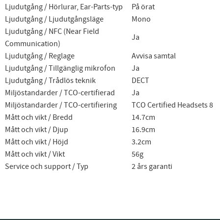
Ljudutgång / Hörlurar, Ear-Parts-typ
På örat
Ljudutgång / Ljudutgångsläge
Mono
Ljudutgång / NFC (Near Field
Ja
Communication)
Ljudutgång / Reglage
Avvisa samtal
Ljudutgång / Tillgänglig mikrofon
Ja
Ljudutgång / Trådlös teknik
DECT
Miljöstandarder / TCO-certifierad
Ja
Miljöstandarder / TCO-certifiering
TCO Certified Headsets 8
Mått och vikt / Bredd
14.7cm
Mått och vikt / Djup
16.9cm
Mått och vikt / Höjd
3.2cm
Mått och vikt / Vikt
56g
Service och support / Typ
2 års garanti