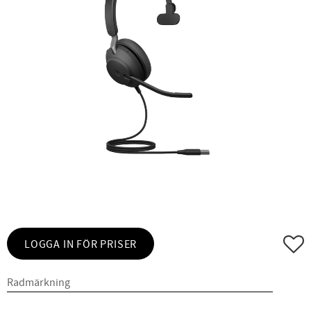
Lägg ti
LOGGA IN FÖR PRISER