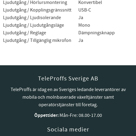
Ljudutgång / Hörlursmontering
Konvertibel
Ljudutgång / Kopplingsgränssnitt
USB-C
Ljudutgång / Ljudisolerande
Ja
Ljudutgång / Ljudutgångsläge
Mono
Ljudutgång / Reglage
Dämpningsknapp
Ljudutgång / Tillgänglig mikrofon
Ja
TeleProffs Sverige AB
TeleProffs är idag en av Sveriges ledande leverantörer av
mobila och molnbaserade växeltjänster samt
operatörstjänster till företag.
Öppettider:
Mån-Fre: 08.00-17.00
Sociala medier